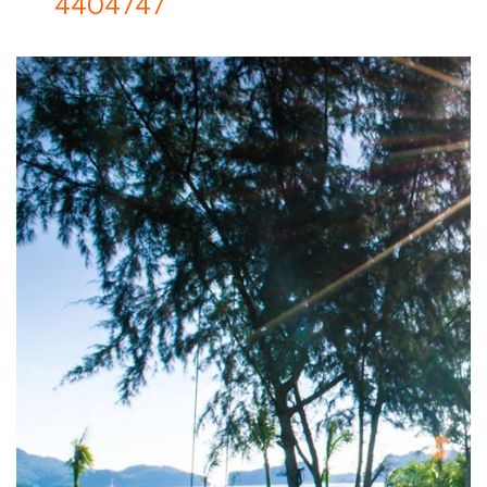
4404747