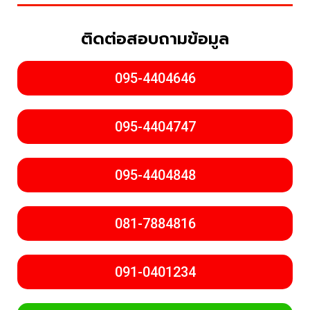
ติดต่อสอบถามข้อมูล
095-4404646
095-4404747
095-4404848
081-7884816
091-0401234