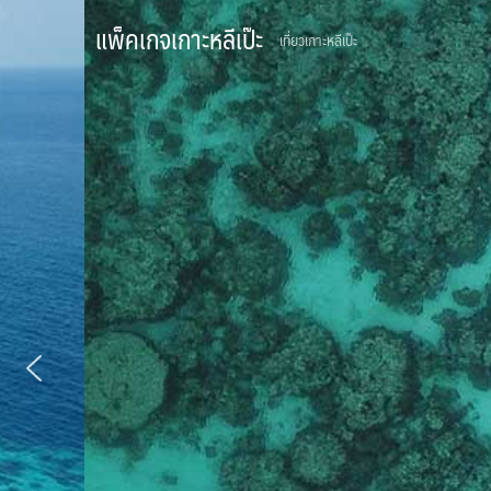
แพ็คเกจเกาะหลีเป๊ะ
เที่ยวเกาะหลีเป๊ะ